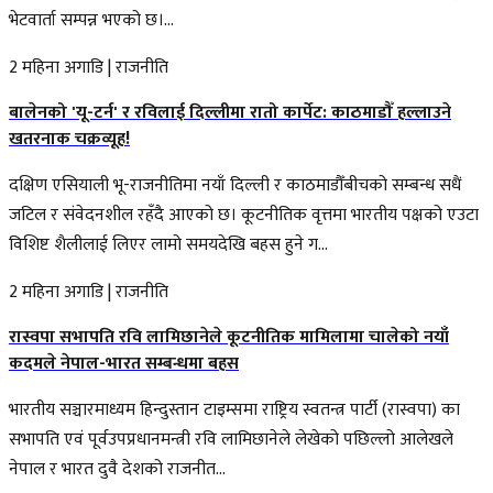
भेटवार्ता सम्पन्न भएको छ।...
2 महिना अगाडि
|
राजनीति
बालेनको 'यू-टर्न' र रविलाई दिल्लीमा रातो कार्पेट: काठमाडौँ हल्लाउने
खतरनाक चक्रव्यूह!
दक्षिण एसियाली भू-राजनीतिमा नयाँ दिल्ली र काठमाडौँबीचको सम्बन्ध सधैं
जटिल र संवेदनशील रहँदै आएको छ। कूटनीतिक वृत्तमा भारतीय पक्षको एउटा
विशिष्ट शैलीलाई लिएर लामो समयदेखि बहस हुने ग...
2 महिना अगाडि
|
राजनीति
रास्वपा सभापति रवि लामिछानेले कूटनीतिक मामिलामा चालेको नयाँ
कदमले नेपाल-भारत सम्बन्धमा बहस
भारतीय सञ्चारमाध्यम हिन्दुस्तान टाइम्समा राष्ट्रिय स्वतन्त्र पार्टी (रास्वपा) का
सभापति एवं पूर्वउपप्रधानमन्त्री रवि लामिछानेले लेखेको पछिल्लो आलेखले
नेपाल र भारत दुवै देशको राजनीत...