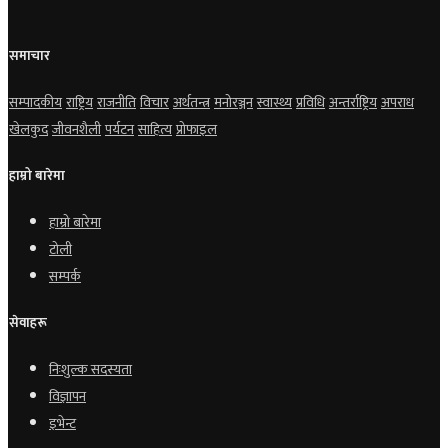
समाचार
सम्पादकीय
राष्ट्रिय
राजनीति
विचार
अर्थतन्त्र
मनोरञ्जन
स्वास्थ्य
प्रविधि
अन्तर्राष्ट्रिय
अपराध
खेलकुद
जीवनशैली
पर्यटन
साहित्य
प्रोफाइल
हाम्रो बारेमा
हाम्रो बारेमा
टोली
सम्पर्क
सेवाहरू
निःशुल्क सदस्यता
विज्ञापन
इभेन्ट