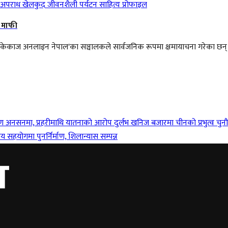
अपराध
खेलकुद
जीवनशैली
पर्यटन
साहित्य
प्रोफाइल
 माफी
छि 'केकाज अनलाइन नेपाल'का सञ्चालकले सार्वजनिक रूपमा क्षमायाचना गरेका छन्
मरण अनसनमा, प्रहरीमाथि यातनाको आरोप
दुर्लभ खनिज बजारमा चीनको प्रभुत्व चुनौ
य सहयोगमा पुनर्निर्माण, शिलान्यास सम्पन्न