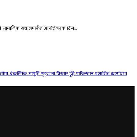
। सामाजिक सञ्जालमार्फत आपत्तिजनक टिप्प...
तीमा, वैकल्पिक आपूर्ति शृङ्खला विस्तार हुँदै
पाकिस्तान प्रशासित कश्मीरमा