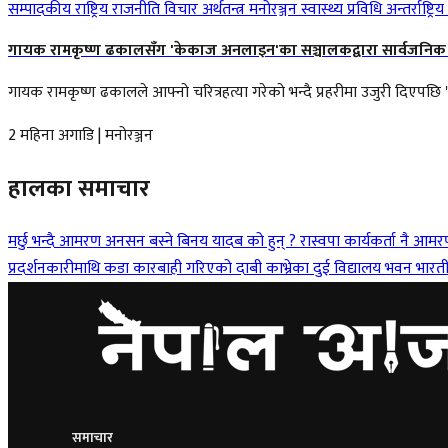
सम्पादकीय
राष्ट्रिय
राजनीति
विचार
अर्थतन्त्र
मनोरञ्जन
स्वास्थ्य
प्रविधि
अन्तर्राष्ट्रिय
गायक रामकृष्ण ढकालसँग 'केकाज अनलाइन'का सञ्चालकद्वारा सार्वजनिक
गायक रामकृष्ण ढकालले आफ्नो चरित्रहत्या गरेको भन्दै प्रहरीमा उजुरी दिएप
2 महिना अगाडि
|
मनोरञ्जन
हालका समाचार
मर्छु भन्दै आमरण अनसन बस्ने बिनय यादब को हुन् ?
रास्वपा कार्यकर्ता नै आ
प्रदर्शनकारीमाथि कडा कारबाही गरिएको दाबी
काभ्रेका दुई विद्यालय भवन भारती
समाचार