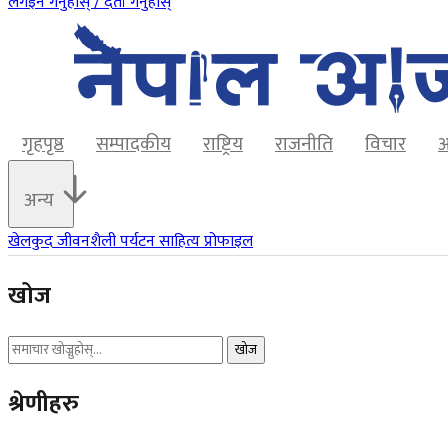
लगइन गर्नुहोस् / दर्ता गर्नुहोस्
गृहपृष्ठ
सम्पादकीय
राष्ट्रिय
राजनीति
विचार
अ
अन्य
खेलकुद
जीवनशैली
पर्यटन
साहित्य
प्रोफाइल
खोज
खोज
श्रेणीहरु