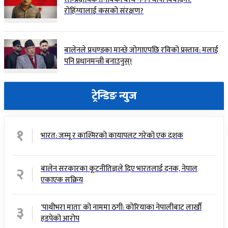
रोहिंग्यालाई कसको संरक्षण?
बालेनले प्रचण्डका मान्छे जोगाएपछि रविको प्रस्ताव: मलाई
पनि प्रधानमन्त्री बनाउनुस्!
ट्रेन्डिङ न्युज
१
भारत: जम्मू र काश्मिरको कायापलट गरेको एक दशक
२
बालेन सरकारका कूटनीतिज्ञले दिए भारतलाई दनक, नेपाल
एकाएक सक्रिय
३
‘पाथीभरा माता’ को नाममा ठगी: कोरियाका नेपालीबाट लाखौँ
हडपेको आरोप