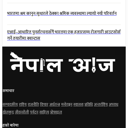
भारतमा श्रम कानुन सुधारले ठेक्का श्रमिक व्यवस्थामा ल्यायो नयाँ परिवर्तन
एआई–आधारित पुनर्संरचनासँगै भारतमा एक हजारसम्म रोजगारी आउटसोर्स
गर्ने तयारीमा क्वान्टास
समाचार
सम्पादकीय
राष्ट्रिय
राजनीति
विचार
अर्थतन्त्र
मनोरञ्जन
स्वास्थ्य
प्रविधि
अन्तर्राष्ट्रिय
अपराध
खेलकुद
जीवनशैली
पर्यटन
साहित्य
प्रोफाइल
हाम्रो बारेमा