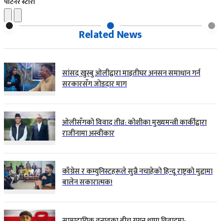
पार्टनर स्टोरी
Related News
सांसद खुस्बु ओलीद्वारा माइतीघर अनसन समाधान गर्न
सरकारसँग जोडदार माग
ओलीसँगको विवाद तीव्र: कोशीका मुख्यमन्त्री कार्कीद्वारा
राजीनामा अस्वीकार
काँग्रेस र कम्युनिस्टहरूले सुन्नै नचाहेको हिन्दू राष्ट्रको मुद्दामा
बालेन सकारात्मक!
साम्प्रदायिक तनावका बीच गगन थापा विवादमा: