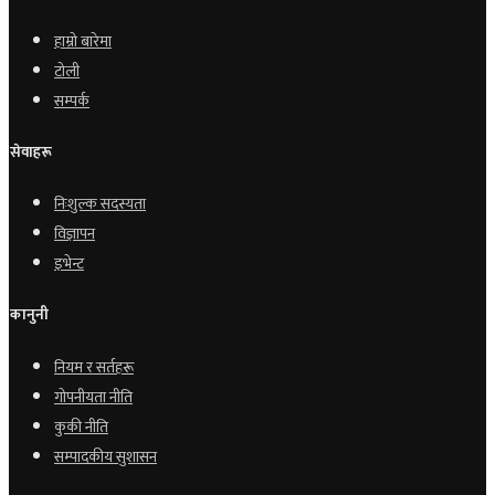
हाम्रो बारेमा
टोली
सम्पर्क
सेवाहरू
निःशुल्क सदस्यता
विज्ञापन
इभेन्ट
कानुनी
नियम र सर्तहरू
गोपनीयता नीति
कुकी नीति
सम्पादकीय सुशासन