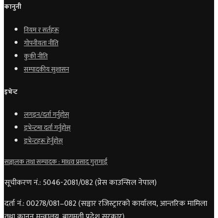
कानुनी
नियम र सर्तहरू
गोपनीयता नीति
कुकी नीति
सम्पादकीय सुशासन
इभेन्ट
लगइन/दर्ता गर्नुहोस्
इभेन्टमा दर्ता गर्नुहोस्
इभेन्टहरू हेर्नुहोस्
सञ्चालक तथा सम्पादक : माधव प्रसाद गुरागाईं
सूचीकरण नं.: 5046-2081/082 (प्रेस काउन्सिल नेपाल)
दर्ता नं.: 00278/081–082 (सञ्चार रजिस्ट्रारको कार्यालय, आन्तरिक मामिला
तथा कानून मन्त्रालय, बागमती प्रदेश सरकार)