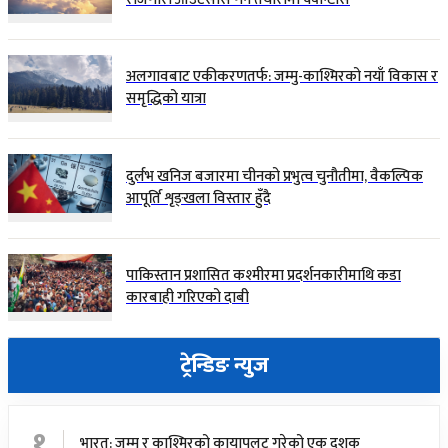
अलगावबाट एकीकरणतर्फ: जम्मु-काश्मिरको नयाँ विकास र
समृद्धिको यात्रा
दुर्लभ खनिज बजारमा चीनको प्रभुत्व चुनौतीमा, वैकल्पिक
आपूर्ति शृङ्खला विस्तार हुँदै
पाकिस्तान प्रशासित कश्मीरमा प्रदर्शनकारीमाथि कडा
कारबाही गरिएको दाबी
ट्रेन्डिङ न्युज
१
भारत: जम्मू र काश्मिरको कायापलट गरेको एक दशक