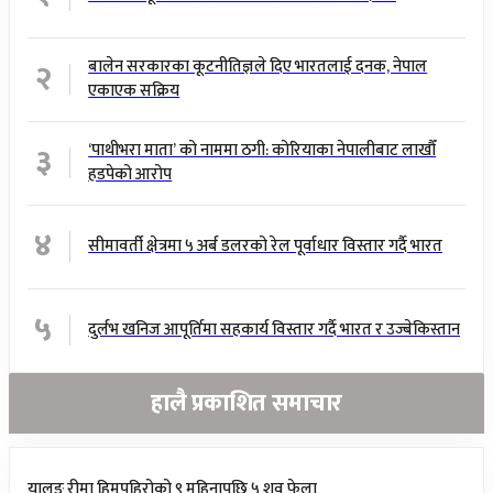
२
बालेन सरकारका कूटनीतिज्ञले दिए भारतलाई दनक, नेपाल
एकाएक सक्रिय
३
‘पाथीभरा माता’ को नाममा ठगी: कोरियाका नेपालीबाट लाखौँ
हडपेको आरोप
४
सीमावर्ती क्षेत्रमा ५ अर्ब डलरको रेल पूर्वाधार विस्तार गर्दै भारत
५
दुर्लभ खनिज आपूर्तिमा सहकार्य विस्तार गर्दै भारत र उज्बेकिस्तान
हालै प्रकाशित समाचार
यालुङ रीमा हिमपहिरोको ९ महिनापछि ५ शव फेला