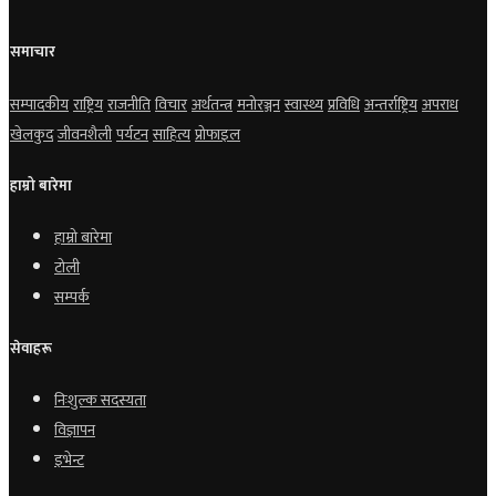
समाचार
सम्पादकीय
राष्ट्रिय
राजनीति
विचार
अर्थतन्त्र
मनोरञ्जन
स्वास्थ्य
प्रविधि
अन्तर्राष्ट्रिय
अपराध
खेलकुद
जीवनशैली
पर्यटन
साहित्य
प्रोफाइल
हाम्रो बारेमा
हाम्रो बारेमा
टोली
सम्पर्क
सेवाहरू
निःशुल्क सदस्यता
विज्ञापन
इभेन्ट