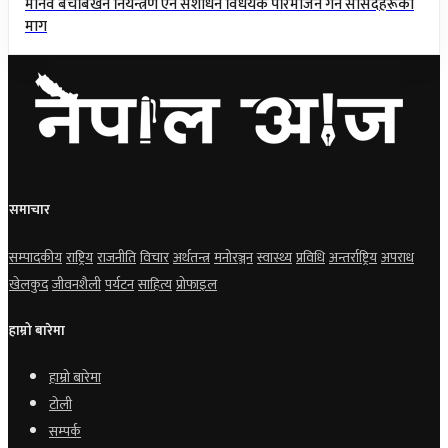
मानव बेचबिखन नियन्त्रण ऐन संशोधन विधेयक परिमार्जन गर्न सांसदहरूको
माग
समाचार
सम्पादकीय
राष्ट्रिय
राजनीति
विचार
अर्थतन्त्र
मनोरञ्जन
स्वास्थ्य
प्रविधि
अन्तर्राष्ट्रिय
अपराध
खेलकुद
जीवनशैली
पर्यटन
साहित्य
प्रोफाइल
हाम्रो बारेमा
हाम्रो बारेमा
टोली
सम्पर्क