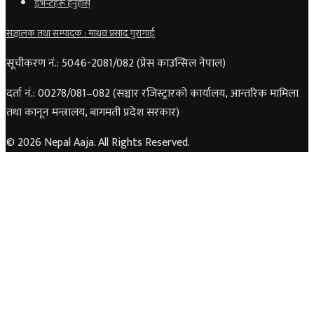
इभेन्टहरू हेर्नुहोस्
सञ्चालक तथा सम्पादक : माधव प्रसाद गुरागाईं
सूचीकरण नं.: 5046-2081/082 (प्रेस काउन्सिल नेपाल)
दर्ता नं.: 00278/081–082 (सञ्चार रजिस्ट्रारको कार्यालय, आन्तरिक मामिला
तथा कानून मन्त्रालय, बागमती प्रदेश सरकार)
© 2026 Nepal Aaja. All Rights Reserved.