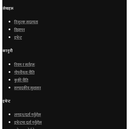
सेवाहरू
निःशुल्क सदस्यता
विज्ञापन
इभेन्ट
कानुनी
नियम र सर्तहरू
गोपनीयता नीति
कुकी नीति
सम्पादकीय सुशासन
इभेन्ट
लगइन/दर्ता गर्नुहोस्
इभेन्टमा दर्ता गर्नुहोस्