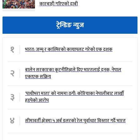
कारबाही गरिएको दाबी
ट्रेन्डिङ न्युज
१
भारत: जम्मू र काश्मिरको कायापलट गरेको एक दशक
२
बालेन सरकारका कूटनीतिज्ञले दिए भारतलाई दनक, नेपाल
एकाएक सक्रिय
३
‘पाथीभरा माता’ को नाममा ठगी: कोरियाका नेपालीबाट लाखौँ
हडपेको आरोप
४
सीमावर्ती क्षेत्रमा ५ अर्ब डलरको रेल पूर्वाधार विस्तार गर्दै भारत