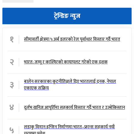
ट्रेन्डिङ न्युज
१
सीमावर्ती क्षेत्रमा ५ अर्ब डलरको रेल पूर्वाधार विस्तार गर्दै भारत
२
भारत: जम्मू र काश्मिरको कायापलट गरेको एक दशक
३
बालेन सरकारका कूटनीतिज्ञले दिए भारतलाई दनक, नेपाल
एकाएक सक्रिय
४
दुर्लभ खनिज आपूर्तिमा सहकार्य विस्तार गर्दै भारत र उज्बेकिस्तान
५
लडाकु विमान इन्जिन निर्माणमा भारत–फ्रान्स सहकार्य नयाँ
चरणमा प्रवेश