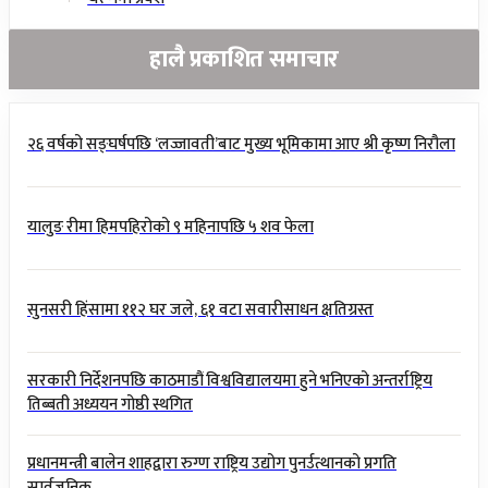
हालै प्रकाशित समाचार
२६ वर्षको सङ्घर्षपछि ‘लज्जावती’बाट मुख्य भूमिकामा आए श्री कृष्ण निरौला
यालुङ रीमा हिमपहिरोको ९ महिनापछि ५ शव फेला
सुनसरी हिंसामा ११२ घर जले, ६१ वटा सवारीसाधन क्षतिग्रस्त
सरकारी निर्देशनपछि काठमाडौं विश्वविद्यालयमा हुने भनिएको अन्तर्राष्ट्रिय
तिब्बती अध्ययन गोष्ठी स्थगित
प्रधानमन्त्री बालेन शाहद्वारा रुग्ण राष्ट्रिय उद्योग पुनर्उत्थानको प्रगति
सार्वजनिक