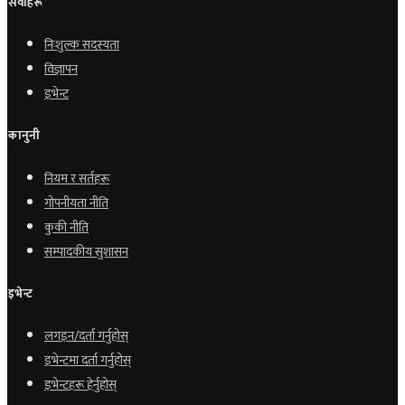
सेवाहरू
निःशुल्क सदस्यता
विज्ञापन
इभेन्ट
कानुनी
नियम र सर्तहरू
गोपनीयता नीति
कुकी नीति
सम्पादकीय सुशासन
इभेन्ट
लगइन/दर्ता गर्नुहोस्
इभेन्टमा दर्ता गर्नुहोस्
इभेन्टहरू हेर्नुहोस्