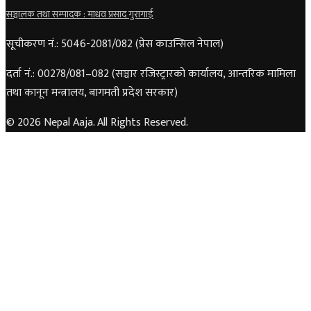
सञ्चालक तथा सम्पादक : माधव प्रसाद गुरागाईं
सूचीकरण नं.: 5046-2081/082 (प्रेस काउन्सिल नेपाल)
दर्ता नं.: 00278/081–082 (सञ्चार रजिस्ट्रारको कार्यालय, आन्तरिक मामिला
तथा कानून मन्त्रालय, बागमती प्रदेश सरकार)
© 2026 Nepal Aaja. All Rights Reserved.