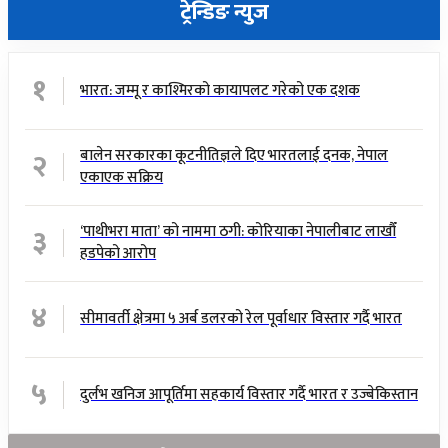
ट्रेन्डिङ न्युज
१
भारत: जम्मू र काश्मिरको कायापलट गरेको एक दशक
२
बालेन सरकारका कूटनीतिज्ञले दिए भारतलाई दनक, नेपाल
एकाएक सक्रिय
३
‘पाथीभरा माता’ को नाममा ठगी: कोरियाका नेपालीबाट लाखौँ
हडपेको आरोप
४
सीमावर्ती क्षेत्रमा ५ अर्ब डलरको रेल पूर्वाधार विस्तार गर्दै भारत
५
दुर्लभ खनिज आपूर्तिमा सहकार्य विस्तार गर्दै भारत र उज्बेकिस्तान