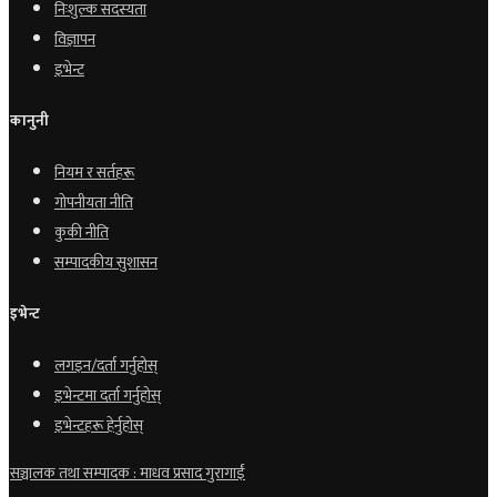
निःशुल्क सदस्यता
विज्ञापन
इभेन्ट
कानुनी
नियम र सर्तहरू
गोपनीयता नीति
कुकी नीति
सम्पादकीय सुशासन
इभेन्ट
लगइन/दर्ता गर्नुहोस्
इभेन्टमा दर्ता गर्नुहोस्
इभेन्टहरू हेर्नुहोस्
सञ्चालक तथा सम्पादक : माधव प्रसाद गुरागाईं