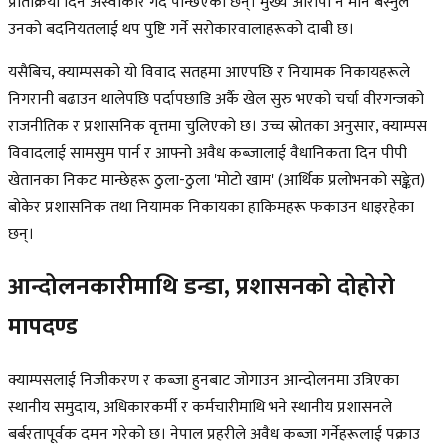
प्रतिक्रिया दिन अस्वीकार गर्दै पन्छिएका छन्। मुख्य आरोपी नै मौन बस्नुले
उनको बदनियतलाई थप पुष्टि गर्ने सरोकारवालाहरूको दाबी छ।
यसैबिच, क्याम्पसको यो विवाद सतहमा आएपछि र नियामक निकायहरूले
निगरानी बढाउन थालेपछि पर्दापछाडि अर्कै खेल सुरु भएको चर्चा वीरगन्जको
राजनीतिक र प्रशासनिक वृत्तमा चुलिएको छ। उच्च स्रोतका अनुसार, क्याम्पस
विवादलाई सामसुम पार्न र आफ्नो अवैध कब्जालाई वैधानिकता दिन पीपी
खेतानका निकट मान्छेहरू ठुला-ठुला 'मोटो खाम' (आर्थिक प्रलोभनको सङ्केत)
बोकेर प्रशासनिक तथा नियामक निकायका हाकिमहरू फकाउन धाइरहेका
छन्।
आन्दोलनकारीमाथि डन्डा, प्रशासनको दोहोरो
मापदण्ड
क्याम्पसलाई निजीकरण र कब्जा हुनबाट जोगाउन आन्दोलनमा उत्रिएका
स्थानीय समुदाय, अधिकारकर्मी र कर्मचारीमाथि भने स्थानीय प्रशासनले
बर्बरतापूर्वक दमन गरेको छ। नेपाल प्रहरीले अवैध कब्जा गर्नेहरूलाई पक्राउ