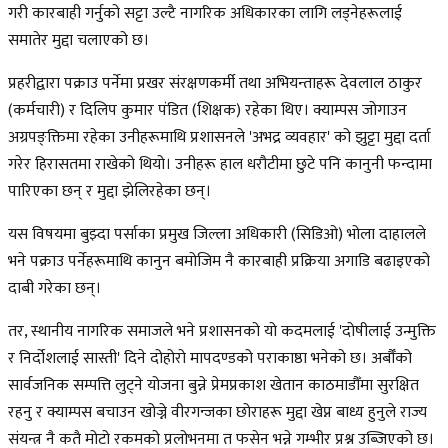
गरी कारबाही गर्नुको सट्टा उल्टै नागरिक अधिकारका लागि लड्नेहरूलाई
समातेर मुद्दा चलाएको छ।
प्रहरीद्वारा पक्राउ पर्नेमा प्रखर संरक्षणकर्मी तथा अभियन्ताहरू देवलाल ठाकुर
(कर्मचारी) र दिलिप कुमार पंडित (शिक्षक) रहेका थिए। क्याम्पस जोगाउन
अग्रपङ्क्तिमा रहेका उनीहरूमाथि प्रशासनले 'अभद्र व्यवहार' को झुट्टा मुद्दा दर्ता
गरेर हिरासतमा राखेको थियो। उनीहरू हाल धरौटीमा छुटे पनि कानुनी फन्दामा
पारिएका छन् र मुद्दा झेलिरहेका छन्।
यस विषयमा बुझ्दा पर्साका प्रमुख जिल्ला अधिकारी (सिडिओ) भोला दाहालले
भने पक्राउ पर्नेहरूमाथि कानुन बमोजिम नै कारबाही प्रक्रिया अगाडि बढाइएको
दाबी गरेका छन्।
तर, स्थानीय नागरिक समाजले भने प्रशासनको यो कदमलाई 'दोषीलाई उन्मुक्ति
र निर्दोशलाई सास्ती' दिने दोहोरो मापदण्डको पराकाष्ठा भनेको छ। अर्बौँको
सार्वजनिक सम्पत्ति लुट्ने योजना बुन्ने प्रेमप्रकाश खेतान काठमाडौँमा सुरक्षित
रहनु र क्याम्पस बचाउन खोज्ने वीरगन्जका छोराहरू मुद्दा खेप्न बाध्य हुनुले राज्य
संयन्त्र नै कतै मोटो रकमको प्रलोभनमा त फसेन भन्ने गम्भीर प्रश्न उब्जिएको छ।