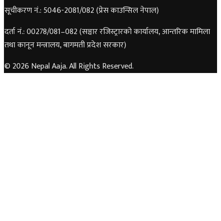
सूचीकरण नं.: 5046-2081/082 (प्रेस काउन्सिल नेपाल)
दर्ता नं.: 00278/081–082 (सञ्चार रजिस्ट्रारको कार्यालय, आन्तरिक मामिला
तथा कानून मन्त्रालय, बागमती प्रदेश सरकार)
© 2026 Nepal Aaja. All Rights Reserved.