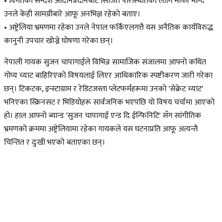
• विगतका सन्देश आदानप्रदानबाट सिर्जित परिस्थितिका लागि माफी माग्दै
उनले केही सामग्रीबारे आफू अनभिज्ञ रहेको बताए।
• अष्ट्रेलिया भ्रमणमा रहेका उनले नेपाल फर्किएलगत्तै यस अनैतिक कार्यविरुद्ध
कानुनी उपचार खोज्ने घोषणा गरेका छन्।
नेपाली गायक सुजन चापागाईंले विभिन्न सामाजिक संजालमा आफ्नो कथित
गोप्य च्याट बाहिरिएको विषयलाई लिएर आधिकारिक स्पष्टीकरण जारी गरेका
छन्। टिकटक, इन्स्टाग्राम र रेडिटजस्ता प्लेटफर्महरूमा उनको 'सेक्रेट च्याट'
भनिएका स्क्रिनसट र भिडियोहरू सार्वजनिक भएपछि यो विषय चर्चामा आएको
हो। हाल आफ्नो ब्यान्ड 'सुजन चापागाईं एन्ड दि ईन्फिनिटि' सँग सांगीतिक
भ्रमणको क्रममा अष्ट्रेलियामा रहेका गायकले यस घटनाप्रति आफू अत्यन्तै
चिन्तित र दुःखी भएको बताएका छन्।