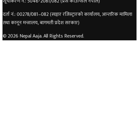
सूचीकरण नं.: 5046-2081/082 (प्रेस काउन्सिल नेपाल)
दर्ता नं.: 00278/081–082 (सञ्चार रजिस्ट्रारको कार्यालय, आन्तरिक मामिला
तथा कानून मन्त्रालय, बागमती प्रदेश सरकार)
© 2026 Nepal Aaja. All Rights Reserved.