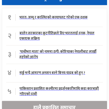
१
भारत: जम्मू र काश्मिरको कायापलट गरेको एक दशक
२
बालेन सरकारका कूटनीतिज्ञले दिए भारतलाई दनक, नेपाल
एकाएक सक्रिय
३
‘पाथीभरा माता’ को नाममा ठगी: कोरियाका नेपालीबाट लाखौँ
हडपेको आरोप
४
मर्छु भन्दै आमरण अनसन बस्ने बिनय यादब को हुन् ?
५
पाकिस्तान प्रशासित कश्मीरमा प्रदर्शनकारीमाथि कडा कारबाही
गरिएको दाबी
हालै प्रकाशित समाचार