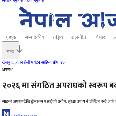
लगइन गर्नुहोस् / दर्ता गर्नुहोस्
गृहपृष्ठ
सम्पादकीय
राष्ट्रिय
राजनीति
विचार
अ
अन्य
खेलकुद
जीवनशैली
पर्यटन
साहित्य
प्रोफाइल
अपराध
२०२६ मा संगठित अपराधको स्वरूप बदल्दै
साइबर अपराधदेखि ड्रोनसम्म एआईको प्रयोग, सुरक्षा उपाय नै जोखिम बन्दै जाने 