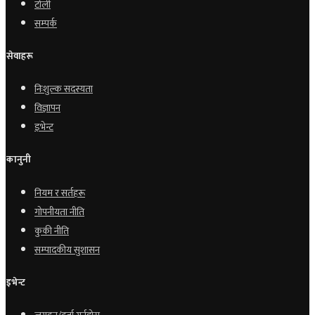
टोली
सम्पर्क
सेवाहरू
निःशुल्क सदस्यता
विज्ञापन
इभेन्ट
कानुनी
नियम र सर्तहरू
गोपनीयता नीति
कुकी नीति
सम्पादकीय सुशासन
इभेन्ट