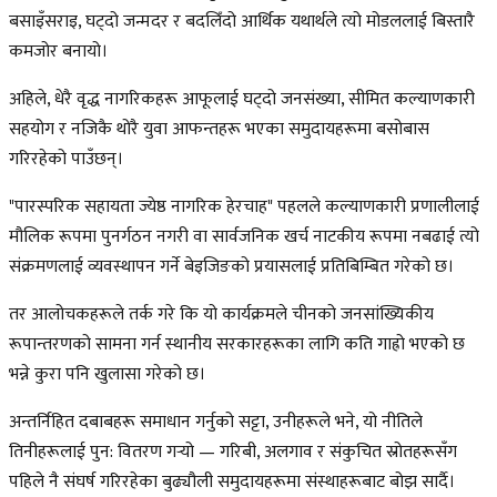
बसाइँसराइ, घट्दो जन्मदर र बदलिँदो आर्थिक यथार्थले त्यो मोडललाई बिस्तारै
कमजोर बनायो।
अहिले, धेरै वृद्ध नागरिकहरू आफूलाई घट्दो जनसंख्या, सीमित कल्याणकारी
सहयोग र नजिकै थोरै युवा आफन्तहरू भएका समुदायहरूमा बसोबास
गरिरहेको पाउँछन्।
"पारस्परिक सहायता ज्येष्ठ नागरिक हेरचाह" पहलले कल्याणकारी प्रणालीलाई
मौलिक रूपमा पुनर्गठन नगरी वा सार्वजनिक खर्च नाटकीय रूपमा नबढाई त्यो
संक्रमणलाई व्यवस्थापन गर्ने बेइजिङको प्रयासलाई प्रतिबिम्बित गरेको छ।
तर आलोचकहरूले तर्क गरे कि यो कार्यक्रमले चीनको जनसांख्यिकीय
रूपान्तरणको सामना गर्न स्थानीय सरकारहरूका लागि कति गाह्रो भएको छ
भन्ने कुरा पनि खुलासा गरेको छ।
अन्तर्निहित दबाबहरू समाधान गर्नुको सट्टा, उनीहरूले भने, यो नीतिले
तिनीहरूलाई पुन: वितरण गर्‍यो — गरिबी, अलगाव र संकुचित स्रोतहरूसँग
पहिले नै संघर्ष गरिरहेका बुढ्यौली समुदायहरूमा संस्थाहरूबाट बोझ सार्दै।