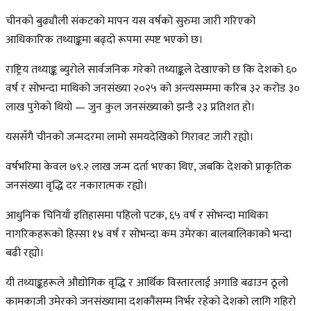
चीनको बुढ्यौली संकटको मापन यस वर्षको सुरुमा जारी गरिएको
आधिकारिक तथ्याङ्कमा बढ्दो रूपमा स्पष्ट भएको छ।
राष्ट्रिय तथ्याङ्क ब्युरोले सार्वजनिक गरेको तथ्याङ्कले देखाएको छ कि देशको ६०
वर्ष र सोभन्दा माथिको जनसंख्या २०२५ को अन्त्यसम्ममा करिब ३२ करोड ३०
लाख पुगेको थियो — जुन कुल जनसंख्याको झन्डै २३ प्रतिशत हो।
यससँगै चीनको जन्मदरमा लामो समयदेखिको गिरावट जारी रह्यो।
वर्षभरिमा केवल ७९.२ लाख जन्म दर्ता भएका थिए, जबकि देशको प्राकृतिक
जनसंख्या वृद्धि दर नकारात्मक रह्यो।
आधुनिक चिनियाँ इतिहासमा पहिलो पटक, ६५ वर्ष र सोभन्दा माथिका
नागरिकहरूको हिस्सा १४ वर्ष र सोभन्दा कम उमेरका बालबालिकाको भन्दा
बढी रह्यो।
यी तथ्याङ्कहरूले औद्योगिक वृद्धि र आर्थिक विस्तारलाई अगाडि बढाउन ठूलो
कामकाजी उमेरको जनसंख्यामा दशकौंसम्म निर्भर रहेको देशको लागि गहिरो