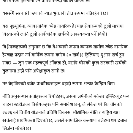
गत वर्षको तुलनामा २५ प्रतिशतभन्दा बढीले घटेको छ।
यससँगै सरकारी ऋणको ब्याज भुक्तानी तीव्र रूपमा बढिरहेको छ।
यस पृष्ठभूमिमा, व्यावसायिक ज्येष्ठ नागरिक हेरचाह सेवाहरूको ठूलो मात्रामा
विस्तारको लागि ठूलो सार्वजनिक खर्चको आवश्यकता पर्ने थियो।
विश्लेषकहरूको अनुमान छ कि देशव्यापी रूपमा व्यापक ग्रामीण ज्येष्ठ नागरिक
हेरचाह प्रदान गर्न वार्षिक रूपमा करिब १० खर्ब (१ ट्रिलियन) युआन खर्च हुन
सक्छ — जुन एक महत्त्वपूर्ण आँकडा हो, यद्यपि चीनको कुल सरकारी खर्चको
तुलनामा अझै पनि अपेक्षाकृत सानो छ।
तर बेइजिङको बजेट प्राथमिकताहरू बढ्दो रूपमा अन्यत्र केन्द्रित थिए।
नीति अनुसन्धानकर्ताहरूका रिपोर्टहरू, जसमा जर्मनीको मर्केटर इन्स्टिच्युट फर
चाइना स्टडीजका विश्लेषकहरू पनि समावेश छन्, ले संकेत गरे कि चीनको
२०२६ को वित्तीय योजनाले प्रविधि विकास, औद्योगिक नीति र राष्ट्रिय रक्षा
खर्चलाई प्राथमिकता दिएको छ, जसले सामाजिक कल्याण बजेटमा थप दबाब
सिर्जना गरेको छ।