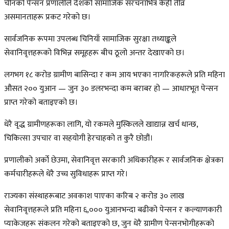
चीनको पेन्सन प्रणालीले देशको सामाजिक संरचनाभित्र केही तीव्र
असमानताहरू प्रकट गरेको छ।
सार्वजनिक रूपमा उपलब्ध चिनियाँ सामाजिक सुरक्षा तथ्याङ्कले
सेवानिवृत्तहरूको विभिन्न समूहहरू बीच ठूलो अन्तर देखाएको छ।
लगभग १८ करोड ग्रामीण बासिन्दा र कम आय भएका नागरिकहरूले प्रति महिना
औसत २०० युआन — जुन ३० डलरभन्दा कम बराबर हो — आधारभूत पेन्सन
प्राप्त गरेको बताइएको छ।
धेरै वृद्ध ग्रामीणहरूका लागि, यो रकमले मुस्किलले खाद्यान्न खर्च धान्छ,
चिकित्सा उपचार वा सहयोगी हेरचाहको त कुरै छोडौं।
प्रणालीको अर्को छेउमा, सेवानिवृत्त सरकारी अधिकारीहरू र सार्वजनिक क्षेत्रका
कर्मचारीहरूले धेरै उच्च सुविधाहरू प्राप्त गरे।
राज्यका संस्थाहरूबाट अवकाश पाएका करिब २ करोड ३० लाख
सेवानिवृत्तहरूले प्रति महिना ६,००० युआनभन्दा बढीको पेन्सन र कल्याणकारी
प्याकेजहरू संकलन गरेको बताइएको छ, जुन धेरै ग्रामीण पेन्सनभोगीहरूको