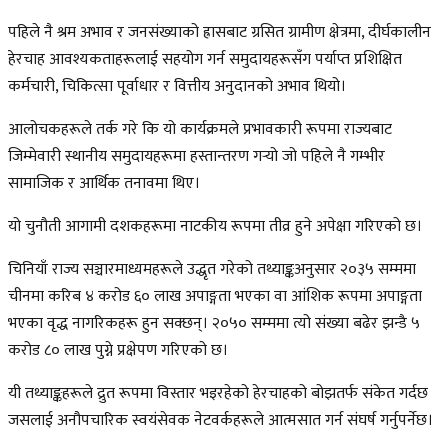
पहिले नै श्रम अभाव र जनसंख्याको ह्रासबाट ग्रसित ग्रामीण क्षेत्रमा, दीर्घकालीन
हेरचाह आवश्यकताहरूलाई सहयोग गर्न समुदायहरूसँग पर्याप्त प्रशिक्षित
कर्मचारी, चिकित्सा पूर्वाधार र वित्तीय अनुदानको अभाव थियो।
आलोचकहरूले तर्क गरे कि यो कार्यक्रमले प्रभावकारी रूपमा राज्यबाट
जिम्मेवारी स्थानीय समुदायहरूमा हस्तान्तरण गर्‍यो जो पहिले नै गम्भीर
सामाजिक र आर्थिक तनावमा थिए।
यो चुनौती आगामी दशकहरूमा नाटकीय रूपमा तीव्र हुने अपेक्षा गरिएको छ।
चिनियाँ राज्य सञ्चारमाध्यमहरूले उद्धृत गरेको तथ्याङ्कअनुसार २०३५ सम्ममा
चीनमा करिब ४ करोड ६० लाख अपाङ्गता भएका वा आंशिक रूपमा अपाङ्गता
भएका वृद्ध नागरिकहरू हुन सक्छन्। २०५० सम्ममा त्यो संख्या बढेर झन्डै ५
करोड ८० लाख पुग्ने प्रक्षेपण गरिएको छ।
यी तथ्याङ्कहरूले द्रुत रूपमा विस्तार भइरहेको हेरचाहको बोझतर्फ संकेत गर्दछ
जसलाई अनौपचारिक स्वयंसेवक नेटवर्कहरूले आत्मसात गर्न संघर्ष गर्नुपर्नेछ।