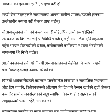
आम्दानीको तुलनामा झन्डै ३० गुणा बढी हो।
सहरी सेवानिवृत्तहरूले सामान्यतया आफ्ना ग्रामीण समकक्षहरूको तुलनामा
उल्लेखनीय रूपमा बढी पेन्सन प्राप्त गर्छन्।
यो असन्तुलनले चीनको कल्याणकारी मोडेलभित्र लामो समयदेखिको
संरचनात्मक विभाजनलाई प्रतिबिम्बित गर्दछ, जहाँ सामाजिक सुविधाहरूमा
पहुँच अक्सर रोजगारीको स्थिति, बसोबासको वर्गीकरण र राज्य क्षेत्रसँगको
सम्बन्धमा धेरै निर्भर गर्दछ।
आलोचकहरूले तर्क गरे कि यी असमानताहरूले बेइजिङको व्यापक खर्च
प्राथमिकताहरूलाई उजागर गरेको छ।
चिनियाँ अधिकारीहरूले बारम्बार "जनकेन्द्रित विकास" र सामाजिक स्थिरतामा
जोड दिए तापनि, विश्लेषकहरूले औंल्याए कि देशको पेन्सन खर्चको ठूलो हिस्सा
कमजोर ग्रामीण जनसंख्याको सट्टा स्थापित नोकरशाही र सहरी स्वार्थ
समूहहरूको पक्षमा रहँदै आएको छ।
पारिवारिक सहयोग वा बचत नभएका वृद्ध ग्रामीणहरूका लागि स्थिति