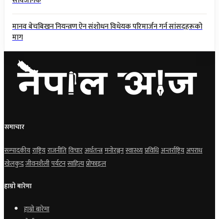
सार्वजनिक
मानव बेचबिखन नियन्त्रण ऐन संशोधन विधेयक परिमार्जन गर्न सांसदहरूको
माग
समाचार
सम्पादकीय
राष्ट्रिय
राजनीति
विचार
अर्थतन्त्र
मनोरञ्जन
स्वास्थ्य
प्रविधि
अन्तर्राष्ट्रिय
अपराध
खेलकुद
जीवनशैली
पर्यटन
साहित्य
प्रोफाइल
हाम्रो बारेमा
हाम्रो बारेमा