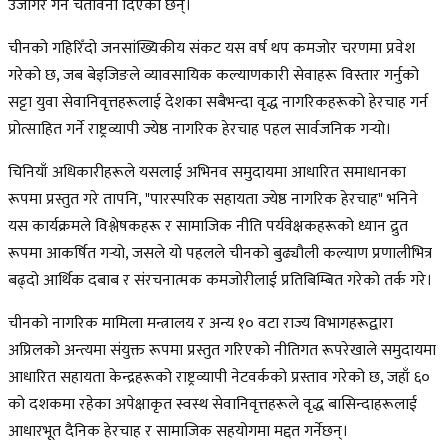
उजागर गर्ने चेतावनी दिएका छन्।
चीनको गहिरिँदो जनसांख्यिकीय संकट यस वर्ष थप कमजोर चरणमा प्रवेश
गरेको छ, जब बेइजिङले व्यावसायिक कल्याणकारी सेवाहरू विस्तार गर्नुको
सट्टा युवा सेवानिवृत्तहरूलाई देशका सबैभन्दा वृद्ध नागरिकहरूको हेरचाह गर्न
प्रोत्साहित गर्ने राष्ट्रव्यापी ज्येष्ठ नागरिक हेरचाह पहल सार्वजनिक गर्‍यो।
चिनियाँ अधिकारीहरूले यसलाई अभिनव समुदायमा आधारित समाधानका
रूपमा प्रस्तुत गरे तापनि, "पारस्परिक सहायता ज्येष्ठ नागरिक हेरचाह" भनिने
यस कार्यक्रमले विश्लेषकहरू र सामाजिक नीति पर्यवेक्षकहरूको ध्यान द्रुत
रूपमा आकर्षित गर्‍यो, जसले यो पहलले चीनको बुढ्यौली कल्याण प्रणालीभित्र
बढ्दो आर्थिक दबाब र संरचनात्मक कमजोरीलाई प्रतिबिम्बित गरेको तर्क गरे।
चीनको नागरिक मामिला मन्त्रालय र अन्य १० वटा राज्य विभागहरूद्वारा
अप्रिलको अन्त्यमा संयुक्त रूपमा प्रस्तुत गरिएको नीतिगत रूपरेखाले समुदायमा
आधारित सहायता केन्द्रहरूको राष्ट्रव्यापी नेटवर्कको प्रस्ताव गरेको छ, जहाँ ६०
को दशकमा रहेका अपेक्षाकृत स्वस्थ सेवानिवृत्तहरूले वृद्ध बासिन्दाहरूलाई
आधारभूत दैनिक हेरचाह र सामाजिक सहयोगमा मद्दत गर्नेछन्।