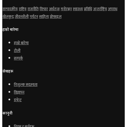
सम्पादकीय
राष्ट्रिय
राजनीति
विचार
अर्थतन्त्र
मनोरञ्जन
स्वास्थ्य
प्रविधि
अन्तर्राष्ट्रिय
अपराध
खेलकुद
जीवनशैली
पर्यटन
साहित्य
प्रोफाइल
हाम्रो बारेमा
हाम्रो बारेमा
टोली
सम्पर्क
सेवाहरू
निःशुल्क सदस्यता
विज्ञापन
इभेन्ट
कानुनी
नियम र सर्तहरू