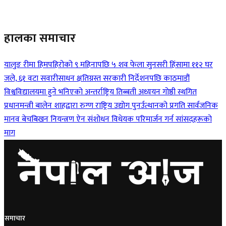
हालका समाचार
यालुङ रीमा हिमपहिरोको ९ महिनापछि ५ शव फेला
सुनसरी हिंसामा ११२ घर
जले, ६१ वटा सवारीसाधन क्षतिग्रस्त
सरकारी निर्देशनपछि काठमाडौं
विश्वविद्यालयमा हुने भनिएको अन्तर्राष्ट्रिय तिब्बती अध्ययन गोष्ठी स्थगित
प्रधानमन्त्री बालेन शाहद्वारा रुग्ण राष्ट्रिय उद्योग पुनर्उत्थानको प्रगति सार्वजनिक
मानव बेचबिखन नियन्त्रण ऐन संशोधन विधेयक परिमार्जन गर्न सांसदहरूको
माग
समाचार