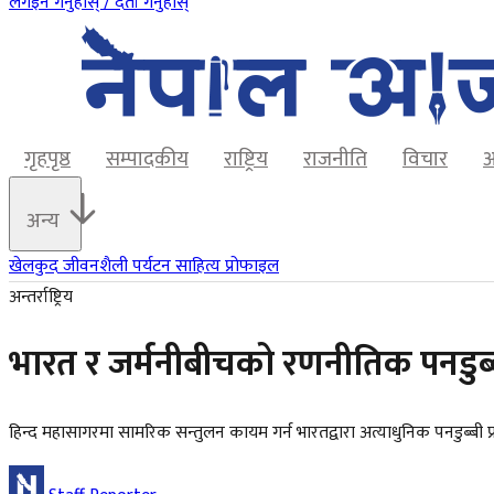
लगइन गर्नुहोस् / दर्ता गर्नुहोस्
गृहपृष्ठ
सम्पादकीय
राष्ट्रिय
राजनीति
विचार
अ
अन्य
खेलकुद
जीवनशैली
पर्यटन
साहित्य
प्रोफाइल
अन्तर्राष्ट्रिय
भारत र जर्मनीबीचको रणनीतिक पनडुब्
हिन्द महासागरमा सामरिक सन्तुलन कायम गर्न भारतद्वारा अत्याधुनिक पनडुब्बी प्रव