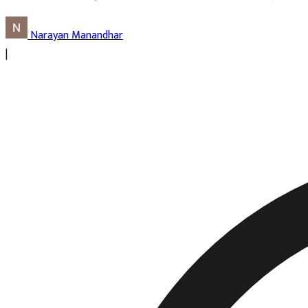
Narayan Manandhar
|