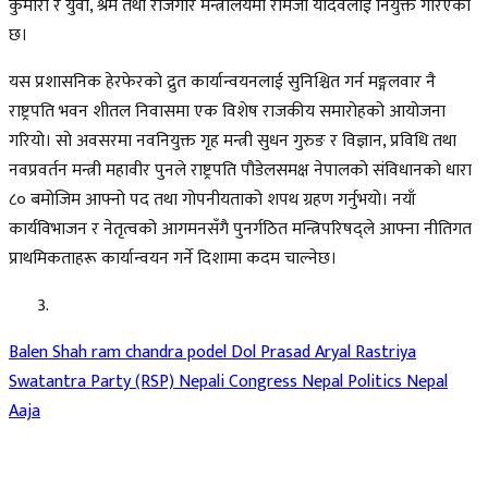
कुमारी र युवा, श्रम तथा रोजगार मन्त्रालयमा रामजी यादवलाई नियुक्त गरिएको
छ।
यस प्रशासनिक हेरफेरको द्रुत कार्यान्वयनलाई सुनिश्चित गर्न मङ्गलवार नै
राष्ट्रपति भवन शीतल निवासमा एक विशेष राजकीय समारोहको आयोजना
गरियो। सो अवसरमा नवनियुक्त गृह मन्त्री सुधन गुरुङ र विज्ञान, प्रविधि तथा
नवप्रवर्तन मन्त्री महावीर पुनले राष्ट्रपति पौडेलसमक्ष नेपालको संविधानको धारा
८० बमोजिम आफ्नो पद तथा गोपनीयताको शपथ ग्रहण गर्नुभयो। नयाँ
कार्यविभाजन र नेतृत्वको आगमनसँगै पुनर्गठित मन्त्रिपरिषद्ले आफ्ना नीतिगत
प्राथमिकताहरू कार्यान्वयन गर्ने दिशामा कदम चाल्नेछ।
Balen Shah
ram chandra podel
Dol Prasad Aryal
Rastriya
Swatantra Party (RSP)
Nepali Congress
Nepal Politics
Nepal
Aaja