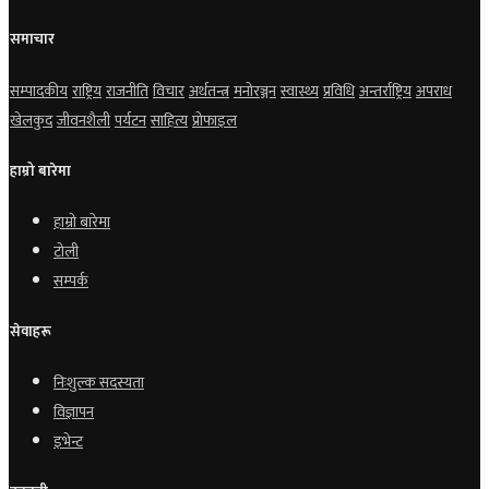
समाचार
सम्पादकीय
राष्ट्रिय
राजनीति
विचार
अर्थतन्त्र
मनोरञ्जन
स्वास्थ्य
प्रविधि
अन्तर्राष्ट्रिय
अपराध
खेलकुद
जीवनशैली
पर्यटन
साहित्य
प्रोफाइल
हाम्रो बारेमा
हाम्रो बारेमा
टोली
सम्पर्क
सेवाहरू
निःशुल्क सदस्यता
विज्ञापन
इभेन्ट