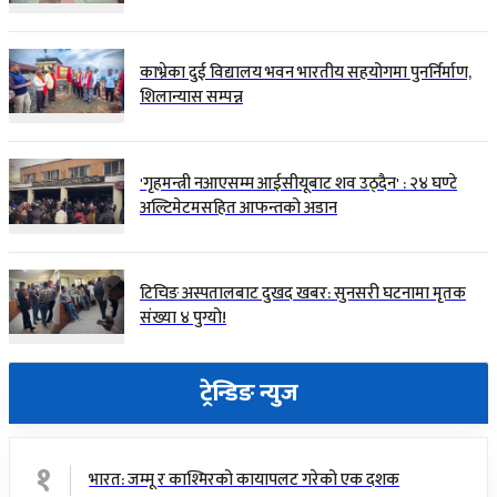
काभ्रेका दुई विद्यालय भवन भारतीय सहयोगमा पुनर्निर्माण,
शिलान्यास सम्पन्न
'गृहमन्त्री नआएसम्म आईसीयूबाट शव उठ्दैन' : २४ घण्टे
अल्टिमेटमसहित आफन्तको अडान
टिचिङ अस्पतालबाट दुखद खबर: सुनसरी घटनामा मृतक
संख्या ४ पुग्यो!
ट्रेन्डिङ न्युज
१
भारत: जम्मू र काश्मिरको कायापलट गरेको एक दशक