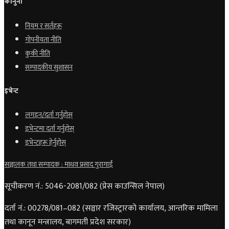
कानुनी
नियम र सर्तहरू
गोपनीयता नीति
कुकी नीति
सम्पादकीय सुशासन
इभेन्ट
लगइन/दर्ता गर्नुहोस्
इभेन्टमा दर्ता गर्नुहोस्
इभेन्टहरू हेर्नुहोस्
सञ्चालक तथा सम्पादक : माधव प्रसाद गुरागाईं
सूचीकरण नं.: 5046-2081/082 (प्रेस काउन्सिल नेपाल)
दर्ता नं.: 00278/081–082 (सञ्चार रजिस्ट्रारको कार्यालय, आन्तरिक मामिला
तथा कानून मन्त्रालय, बागमती प्रदेश सरकार)