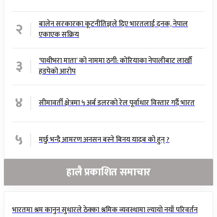
२
बालेन सरकारका कूटनीतिज्ञले दिए भारतलाई दनक, नेपाल
एकाएक सक्रिय
३
‘पाथीभरा माता’ को नाममा ठगी: कोरियाका नेपालीबाट लाखौँ
हडपेको आरोप
४
सीमावर्ती क्षेत्रमा ५ अर्ब डलरको रेल पूर्वाधार विस्तार गर्दै भारत
५
मर्छु भन्दै आमरण अनसन बस्ने बिनय यादब को हुन् ?
हालै प्रकाशित समाचार
भारतमा श्रम कानुन सुधारले ठेक्का श्रमिक व्यवस्थामा ल्यायो नयाँ परिवर्तन