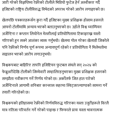
जारी गरेको विज्ञप्तिमा रेफ्रीको टोलीले भिडियो फुटेज हेर्न अस्वीकार गर्दै
इजिप्टको राष्ट्रिय टोलीविरुद्ध विभेदको अपराध गरेको आरोप लगाइएको छ।
खेलपछि पत्रकारहरूसँग कुरा गर्दै इजिप्टका मुख्य प्रशिक्षक होसाम हसनले
आफ्नो टोलीमाथि अन्याय भएको बताउनुभएको छ। उहाँले विश्व च्याम्पियन
अर्जेन्टिना र कप्तान लियोनेल मेस्सीलाई प्रतियोगितामा टिकाइराख्न यस्तो
गरिएको हुन सक्ने आशंका व्यक्त गर्नुभयो। खेलमा गोल गरेका खेलाडी जिकोले
पनि रेफ्रीको निर्णय पूर्ण रूपमा अन्यायपूर्ण रहेको र प्रतियोगिता नै मिलेमतोमा
सञ्चालन भएको आरोप लगाउनुभयो।
विश्वकपबाट बाहिरिए तापनि इजिप्टियन फुटबल संघले सन् २०२४ को
फेब्रुअरीदेखि टोलीको जिम्मेवारी सम्हालिरहनुभएका मुख्य प्रशिक्षक हसनको
सम्झौता नवीकरण गर्ने निर्णय गरेको छ। अर्कोतर्फ जित हात पारेको
अर्जेन्टिनाले आगामी शनिबार कान्सास सहरमा स्विट्जरल्याण्डको सामना गर्ने
तयारी गरिरहेको छ।
विश्वकपको इतिहासमा रेफ्रीको निर्णयविरुद्ध गरिएका यस्ता उजुरीहरूले विरलै
मात्र नतिजा परिवर्तन गर्ने गरेको पाइन्छ र फिफाले प्रायः यस्ता भावनात्मक