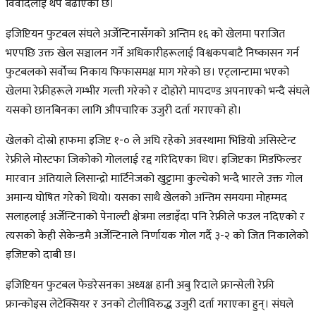
विवादलाई थप बढाएको छ।
इजिप्टियन फुटबल संघले अर्जेन्टिनासँगको अन्तिम १६ को खेलमा पराजित
भएपछि उक्त खेल सञ्चालन गर्ने अधिकारीहरूलाई विश्वकपबाटै निष्कासन गर्न
फुटबलको सर्वोच्च निकाय फिफासमक्ष माग गरेको छ। एट्लान्टामा भएको
खेलमा रेफ्रीहरूले गम्भीर गल्ती गरेको र दोहोरो मापदण्ड अपनाएको भन्दै संघले
यसको छानबिनका लागि औपचारिक उजुरी दर्ता गराएको हो।
खेलको दोस्रो हाफमा इजिप्ट १-० ले अघि रहेको अवस्थामा भिडियो असिस्टेन्ट
रेफ्रीले मोस्टफा जिकोको गोललाई रद्द गरिदिएका थिए। इजिप्टका मिडफिल्डर
मारवान अतियाले लिसान्द्रो मार्टिनेजको खुट्टामा कुल्चेको भन्दै भारले उक्त गोल
अमान्य घोषित गरेको थियो। यसका साथै खेलको अन्तिम समयमा मोहम्मद
सलाहलाई अर्जेन्टिनाको पेनाल्टी क्षेत्रमा लडाइँदा पनि रेफ्रीले फउल नदिएको र
त्यसको केही सेकेन्डमै अर्जेन्टिनाले निर्णायक गोल गर्दै ३-२ को जित निकालेको
इजिप्टको दाबी छ।
इजिप्टियन फुटबल फेडरेसनका अध्यक्ष हानी अबु रिदाले फ्रान्सेली रेफ्री
फ्रान्कोइस लेटेक्सियर र उनको टोलीविरुद्ध उजुरी दर्ता गराएका हुन्। संघले