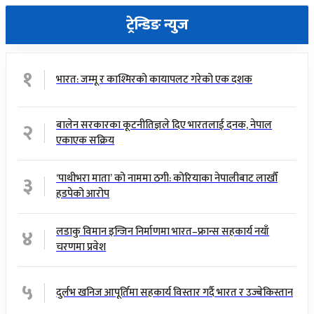
ट्रेन्डिङ न्युज
१
भारत: जम्मू र काश्मिरको कायापलट गरेको एक दशक
२
बालेन सरकारका कूटनीतिज्ञले दिए भारतलाई दनक, नेपाल
एकाएक सक्रिय
३
‘पाथीभरा माता’ को नाममा ठगी: कोरियाका नेपालीबाट लाखौँ
हडपेको आरोप
४
लडाकु विमान इन्जिन निर्माणमा भारत–फ्रान्स सहकार्य नयाँ
चरणमा प्रवेश
५
दुर्लभ खनिज आपूर्तिमा सहकार्य विस्तार गर्दै भारत र उज्बेकिस्तान