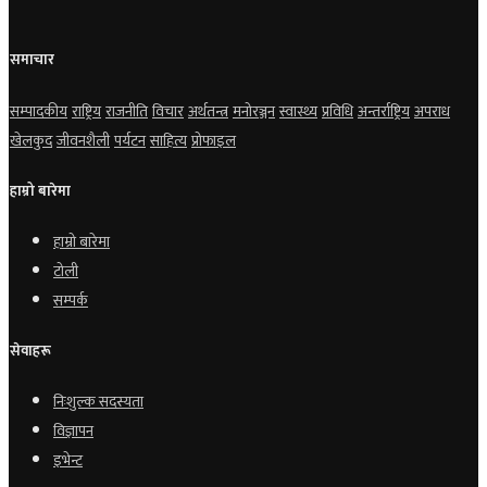
समाचार
सम्पादकीय
राष्ट्रिय
राजनीति
विचार
अर्थतन्त्र
मनोरञ्जन
स्वास्थ्य
प्रविधि
अन्तर्राष्ट्रिय
अपराध
खेलकुद
जीवनशैली
पर्यटन
साहित्य
प्रोफाइल
हाम्रो बारेमा
हाम्रो बारेमा
टोली
सम्पर्क
सेवाहरू
निःशुल्क सदस्यता
विज्ञापन
इभेन्ट