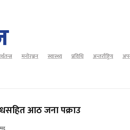
र्थतन्त्र
मनोरञ्जन
स्वास्थ्य
प्रविधि
अन्तर्राष्ट्रिय
अप
 औषधसहित आठ जना पक्राउ
रामद