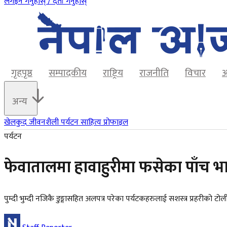
लगइन गर्नुहोस् / दर्ता गर्नुहोस्
गृहपृष्ठ
सम्पादकीय
राष्ट्रिय
राजनीति
विचार
अ
अन्य
खेलकुद
जीवनशैली
पर्यटन
साहित्य
प्रोफाइल
पर्यटन
फेवातालमा हावाहुरीमा फसेका पाँच भार
पुम्दी भुम्दी नजिकै डुङ्गासहित अलपत्र परेका पर्यटकहरुलाई सशस्त्र प्रहरीको टोली