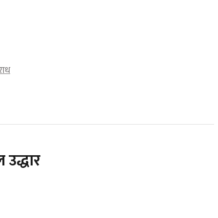
राध
 उद्धार