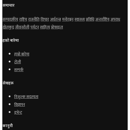
समाचार
सम्पादकीय
राष्ट्रिय
राजनीति
विचार
अर्थतन्त्र
मनोरञ्जन
स्वास्थ्य
प्रविधि
अन्तर्राष्ट्रिय
अपराध
खेलकुद
जीवनशैली
पर्यटन
साहित्य
प्रोफाइल
हाम्रो बारेमा
हाम्रो बारेमा
टोली
सम्पर्क
सेवाहरू
निःशुल्क सदस्यता
विज्ञापन
इभेन्ट
कानुनी