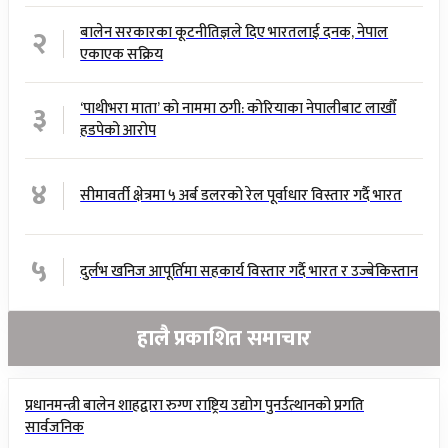
२
बालेन सरकारका कूटनीतिज्ञले दिए भारतलाई दनक, नेपाल
एकाएक सक्रिय
३
‘पाथीभरा माता’ को नाममा ठगी: कोरियाका नेपालीबाट लाखौँ
हडपेको आरोप
४
सीमावर्ती क्षेत्रमा ५ अर्ब डलरको रेल पूर्वाधार विस्तार गर्दै भारत
५
दुर्लभ खनिज आपूर्तिमा सहकार्य विस्तार गर्दै भारत र उज्बेकिस्तान
हालै प्रकाशित समाचार
प्रधानमन्त्री बालेन शाहद्वारा रुग्ण राष्ट्रिय उद्योग पुनर्उत्थानको प्रगति
सार्वजनिक