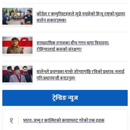
काँग्रेस र कम्युनिस्टहरूले सुन्नै नचाहेको हिन्दू राष्ट्रको मुद्दामा
बालेन सकारात्मक!
साम्प्रदायिक तनावका बीच गगन थापा विवादमा:
रोहिंग्यालाई कसको संरक्षण?
बालेनले प्रचण्डका मान्छे जोगाएपछि रविको प्रस्ताव: मलाई
पनि प्रधानमन्त्री बनाउनुस्!
ट्रेन्डिङ न्युज
१
भारत: जम्मू र काश्मिरको कायापलट गरेको एक दशक