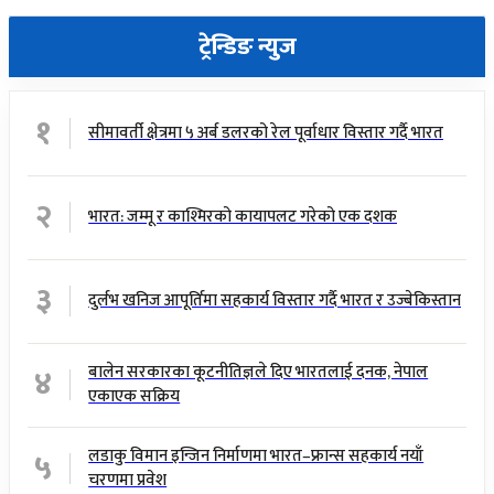
ट्रेन्डिङ न्युज
१
सीमावर्ती क्षेत्रमा ५ अर्ब डलरको रेल पूर्वाधार विस्तार गर्दै भारत
२
भारत: जम्मू र काश्मिरको कायापलट गरेको एक दशक
३
दुर्लभ खनिज आपूर्तिमा सहकार्य विस्तार गर्दै भारत र उज्बेकिस्तान
४
बालेन सरकारका कूटनीतिज्ञले दिए भारतलाई दनक, नेपाल
एकाएक सक्रिय
५
लडाकु विमान इन्जिन निर्माणमा भारत–फ्रान्स सहकार्य नयाँ
चरणमा प्रवेश