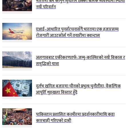
भारतमा श्रम कानुन सुधारले ठेक्का श्रमिक व्यवस्थामा ल्यायो
नयाँ परिवर्तन
एआई–आधारित पुनर्संरचनासँगै भारतमा एक हजारसम्म
रोजगारी आउटसोर्स गर्ने तयारीमा क्वान्टास
अलगावबाट एकीकरणतर्फ: जम्मु-काश्मिरको नयाँ विकास र
समृद्धिको यात्रा
दुर्लभ खनिज बजारमा चीनको प्रभुत्व चुनौतीमा, वैकल्पिक
आपूर्ति शृङ्खला विस्तार हुँदै
पाकिस्तान प्रशासित कश्मीरमा प्रदर्शनकारीमाथि कडा
कारबाही गरिएको दाबी