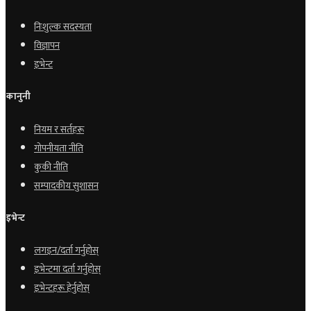
निःशुल्क सदस्यता
विज्ञापन
इभेन्ट
कानुनी
नियम र सर्तहरू
गोपनीयता नीति
कुकी नीति
सम्पादकीय सुशासन
इभेन्ट
लगइन/दर्ता गर्नुहोस्
इभेन्टमा दर्ता गर्नुहोस्
इभेन्टहरू हेर्नुहोस्