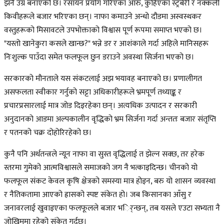
झनै उग्र बनाएको छ। रसायन प्रयोग गरिएका आरु, कुहिएका स्ट्रबेरी र नक्कली
किवीहरूले बजार भरिएका छन्। नाफा कमाउने अन्धो दौडमा अस्वस्थकर
वस्तुहरूको मिसावटले उपभोक्ताको विश्वास पूर्ण रूपमा समाप्त भएको छ।
"यस्तो खानेकुरा कसले खान्छ?" भन्ने डर र आशंकाले गर्दा अहिले मानिसहरू
निःशुल्क पाउँदा समेत फलफूल छुन डराउने अवस्था सिर्जना भएको छ।
सरकारको मौनताले यस संकटलाई अझ भयावह बनाएको छ। प्रणालीगत
असफलता स्वीकार गर्नुको सट्टा अधिकारीहरूले भ्रमपूर्ण तथ्याङ्क र
प्रचारप्रसारलाई मात्र जोड दिइरहेका छन्। अत्यधिक उत्पादन र सरकारी
अनुदानको आडमा अल्पकालीन वृद्धिको भ्रम सिर्जना गर्दा अन्ततः बजार संतृप्ति
र पतनको चक्र दोहोरिरहेको छ।
कुनै पनि अर्थतन्त्रले न्यून नाफा वा सुस्त वृद्धिलाई त झेल्न सक्छ, तर हरेक
स्तरमा गुमेको आत्मविश्वासले समाजको जग नै भत्काइदिन्छ। चीनको यो
फलफूल संकट केवल कृषि क्षेत्रको समस्या मात्र होइन, बरु यो शासन व्यवस्था
र नैतिकतामा आएको ह्रासको स्पष्ट संकेत हो। जब किसानका आँसु र
जनावरलाई खुवाइएका फलफूलले बजार भर्िन्छन्, तब यसले एउटा सभ्यता नै
जोखिममा रहेको संकेत गर्दछ।