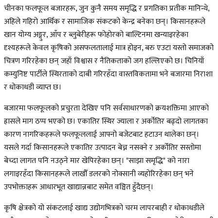
चीनका फलफूल बजारहरू, जुन कुनै समय समृद्धि र प्रगतिका प्रतीक मानिन्थे,
अहिले गहिरो आर्थिक र सामाजिक संकटको केन्द्र बनेका छन्। किसानहरूले
खान योग्य अङ्गुर, आँप र ब्लुबेरीहरू फोहोरको बाल्टिनमा खन्याइरहेका
दृश्यहरूले केवल कृषिको असफलतालाई मात्र होइन, बरु एउटा यस्तो समाजको
चित्रण गरिरहेका छन् जहाँ विश्वास र नैतिकताको जग हल्लिएको छ। चिनियाँ
कम्युनिष्ट पार्टीले स्थिरताको दाबी गरिरहँदा वास्तविकतामा भने बजारमा निराशा
र धोकाधडी व्याप्त छ।
बजारमा फलफूलको प्रचुरता देखिए पनि सर्वसाधारणको क्रयशक्तिमा आएको
ह्रासले माग ठप्प भएको छ। एकातिर स्थिर ज्याला र अर्कोतिर बढ्दो लागतका
कारण नागरिकहरूले फलफूललाई आफ्नो बजेटबाट हटाउन थालेका छन्।
यसले गर्दा किसानहरूले एकातिर उत्पादन बेच्न नसक्ने र अर्कोतिर सस्तोमा
बेच्दा लागत पनि नउठ्ने मार खेपिरहेका छन्। "साझा समृद्धि" को नारा
लगाइरहँदा किसानहरूले लाखौँ डलरको नोक्सानी व्यहोरिरहेका छन् भने
उपभोक्ताहरू आधारभूत खाद्यान्नबाट समेत वञ्चित हुँदैछन्।
कृषि क्षेत्रको यो संकटलाई खाद्य उद्योगभित्रको चरम लापरबाही र धोकाधडीले