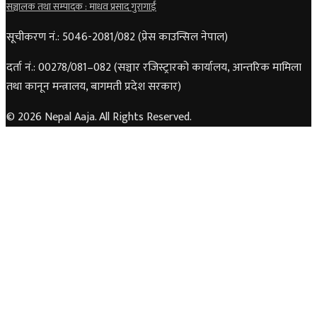
सञ्चालक तथा सम्पादक : माधव प्रसाद गुरागाईं
सूचीकरण नं.: 5046-2081/082 (प्रेस काउन्सिल नेपाल)
दर्ता नं.: 00278/081–082 (सञ्चार रजिस्ट्रारको कार्यालय, आन्तरिक मामिला
तथा कानून मन्त्रालय, बागमती प्रदेश सरकार)
© 2026 Nepal Aaja. All Rights Reserved.