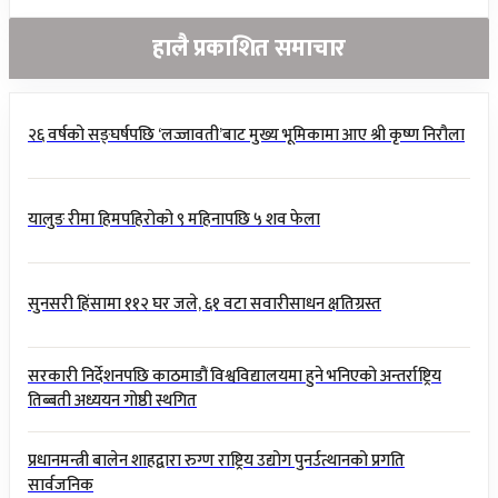
हालै प्रकाशित समाचार
२६ वर्षको सङ्घर्षपछि ‘लज्जावती’बाट मुख्य भूमिकामा आए श्री कृष्ण निरौला
यालुङ रीमा हिमपहिरोको ९ महिनापछि ५ शव फेला
सुनसरी हिंसामा ११२ घर जले, ६१ वटा सवारीसाधन क्षतिग्रस्त
सरकारी निर्देशनपछि काठमाडौं विश्वविद्यालयमा हुने भनिएको अन्तर्राष्ट्रिय
तिब्बती अध्ययन गोष्ठी स्थगित
प्रधानमन्त्री बालेन शाहद्वारा रुग्ण राष्ट्रिय उद्योग पुनर्उत्थानको प्रगति
सार्वजनिक