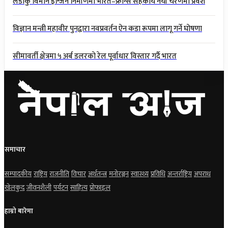
लडाकु विमान इन्जिन निर्माणमा भारत–फ्रान्स सहकार्य नयाँ चरणमा प्रवेश
विज्ञान मन्त्री महावीर पुनद्वारा नवप्रवर्तन ऐन कडा रूपमा लागू गर्ने घोषणा
सीमावर्ती क्षेत्रमा ५ अर्ब डलरको रेल पूर्वाधार विस्तार गर्दै भारत
समाचार
सम्पादकीय
राष्ट्रिय
राजनीति
विचार
अर्थतन्त्र
मनोरञ्जन
स्वास्थ्य
प्रविधि
अन्तर्राष्ट्रिय
अपराध
खेलकुद
जीवनशैली
पर्यटन
साहित्य
प्रोफाइल
हाम्रो बारेमा