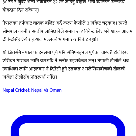
३८ रन र जुबेर अली अकबरले २२ रन जोड्नु बाहेक अन्य ब्याटरले उल्लेख्य
योगदान दिन सकेनन्।
नेपालका तर्फबाट घातक बलिङ गर्दै करण केसीले ३ विकेट चट्काए। त्यस्तै
सोमपाल कामी र सन्दीप लामिछानेले समान २-२ विकेट लिए भने शाहब आलम,
दीपेन्द्रसिंह ऐरी र कुशल मल्लको भागमा १-१ विकेट रह्यो।
यो जितसँगै नेपाल फाइनलमा पुगे पनि सेमिफाइनल पुगेका चारवटै टोलीहरू
एसियन गेम्सका लागि यसअघि नै छनोट भइसकेका छन्। नेपाली टोलीले अब
उपाधिका लागि आइतबार नै दिउँसो हुने हङकङ र मलेसियाबीचको खेलको
विजेता टोलीसँग प्रतिस्पर्धा गर्नेछ।
Nepal Cricket
Nepal Vs Oman