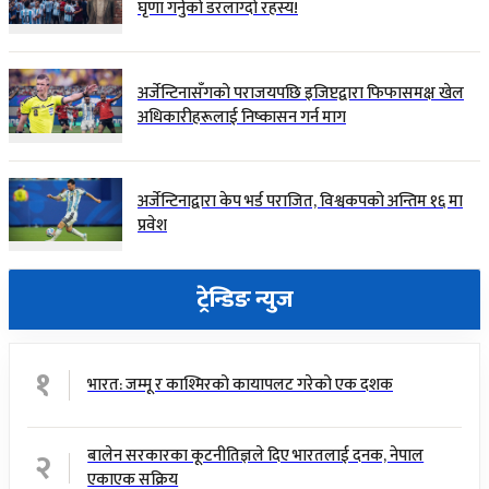
घृणा गर्नुको डरलाग्दो रहस्य!
अर्जेन्टिनासँगको पराजयपछि इजिप्टद्वारा फिफासमक्ष खेल
अधिकारीहरूलाई निष्कासन गर्न माग
अर्जेन्टिनाद्वारा केप भर्ड पराजित, विश्वकपको अन्तिम १६ मा
प्रवेश
ट्रेन्डिङ न्युज
१
भारत: जम्मू र काश्मिरको कायापलट गरेको एक दशक
२
बालेन सरकारका कूटनीतिज्ञले दिए भारतलाई दनक, नेपाल
एकाएक सक्रिय