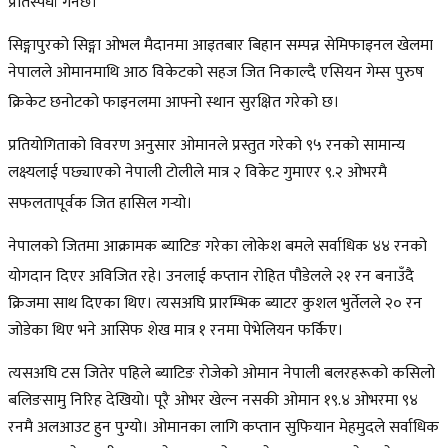
प्रतिस्पर्धा गर्नेछ।
सिङ्गापुरको सिङ्गा ओभल मैदानमा आइतबार बिहान सम्पन्न सेमिफाइनल खेलमा
नेपालले ओमानमाथि आठ विकेटको सहज जित निकाल्दै एसियन गेम्स पुरुष
क्रिकेट छनोटको फाइनलमा आफ्नो स्थान सुरक्षित गरेको छ।
प्रतियोगिताको विवरण अनुसार ओमानले प्रस्तुत गरेको ९५ रनको सामान्य
लक्ष्यलाई पछ्याएको नेपाली टोलीले मात्र २ विकेट गुमाएर ९.२ ओभरमै
सफलतापूर्वक जित हासिल गर्‍यो।
नेपालको जितमा आक्रामक ब्याटिङ गरेका लोकेश बमले सर्वाधिक ४४ रनको
योगदान दिएर अविजित रहे।
उनलाई कप्तान रोहित पौडेलले २१ रन बनाउँदै
क्रिजमा साथ दिएका थिए। त्यसअघि प्रारम्भिक ब्याटर कुशल भुर्तेलले २० रन
जोडेका थिए भने आसिफ शेख मात्र १ रनमा पेभेलियन फर्किए।
त्यसअघि टस जितेर पहिले ब्याटिङ रोजेको ओमान नेपाली बलरहरूको कसिलो
बलिङसामु निरिह देखियो। पूरै ओभर खेल्न नसकी ओमान १९.४ ओभरमा ९४
रनमै अलआउट हुन पुग्यो। ओमानका लागि कप्तान सुफियान मेहमुदले सर्वाधिक