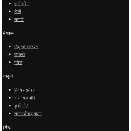
हाम्रो बारेमा
टोली
सम्पर्क
सेवाहरू
निःशुल्क सदस्यता
विज्ञापन
इभेन्ट
कानुनी
नियम र सर्तहरू
गोपनीयता नीति
कुकी नीति
सम्पादकीय सुशासन
इभेन्ट