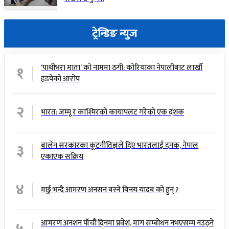
ट्रेन्डिङ न्युज
१
‘पाथीभरा माता’ को नाममा ठगी: कोरियाका नेपालीबाट लाखौँ
हडपेको आरोप
२
भारत: जम्मू र काश्मिरको कायापलट गरेको एक दशक
३
बालेन सरकारका कूटनीतिज्ञले दिए भारतलाई दनक, नेपाल
एकाएक सक्रिय
४
मर्छु भन्दै आमरण अनसन बस्ने बिनय यादब को हुन् ?
५
आमरण अनशन पाँचौं दिनमा प्रवेश, माग सम्बोधन नभएसम्म नउठ्ने