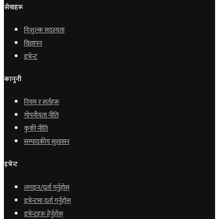
सेवाहरू
निःशुल्क सदस्यता
विज्ञापन
इभेन्ट
कानुनी
नियम र सर्तहरू
गोपनीयता नीति
कुकी नीति
सम्पादकीय सुशासन
इभेन्ट
लगइन/दर्ता गर्नुहोस्
इभेन्टमा दर्ता गर्नुहोस्
इभेन्टहरू हेर्नुहोस्