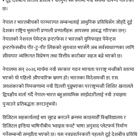
• दुई देशबीच वित्तीय प्रविधि र कानुनी संरचनामा नयाँ संयन्त्र घोषणा गरिएको
छ।
नेपाल र भारतबीचको परम्परागत सम्बन्धलाई आधुनिक प्रविधिसँग जोड्दै दुई
देशका राष्ट्रिय भुक्तानी प्रणाली प्रणालीहरू आपसमा आवद्ध गरिएका छन्।
नेपालको नेशनल पेमेन्ट्स इन्टरफेस र भारतको युनिफाइड पेमेन्ट्स
इन्टरफेसबीच पीर-टु-पीर लिंकको सुरुवात भएसँगै अब सर्वसाधारणका लागि
सीमापार व्यक्तिगत विप्रेषण तथा वित्तीय कारोबार सहज बन्ने भएको छ।
नेपालमा सन् २०२६ मार्चमा नयाँ सरकार गठन भएयता परराष्ट्र मन्त्रीको स्तरमा
भएको यो पहिलो औपचारिक भ्रमण हो। भारतका विदेशमन्त्री डा. एस.
जयशंकरको निमन्त्रणामा नयाँ दिल्ली पुग्नुभएका परराष्ट्रमन्त्री शिशिर खनालले
द्विपक्षीय वार्ता गर्दै नेपाल-भारत बहुआयामिक साझेदारीलाई नयाँ उचाइमा
पुर्‍याउने प्रतिबद्धता जनाउनुभयो।
डिजिटल सहकार्यलाई थप सुदृढ बनाउने क्रममा काठमाडौँ विश्वविद्यालय र
डिजिटल इन्डिया भाषिनीबीच 'भ्वाइस फर्स्ट' भाषा अनुवाद प्लेटफर्म निर्माण
गर्नेसम्बन्धी सम्झौता भएको छ। यस नवप्रवर्तनकारी पहलले दुई देशबीच प्रविधि