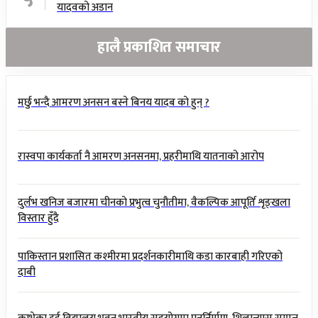
यादवको अडान
हालै प्रकाशित समाचार
मर्छु भन्दै आमरण अनसन बस्ने बिनय यादब को हुन् ?
रास्वपा कार्यकर्ता नै आमरण अनसनमा, प्रहरीमाथि यातनाको आरोप
दुर्लभ खनिज बजारमा चीनको प्रभुत्व चुनौतीमा, वैकल्पिक आपूर्ति शृङ्खला
विस्तार हुँदै
पाकिस्तान प्रशासित कश्मीरमा प्रदर्शनकारीमाथि कडा कारबाही गरिएको
दाबी