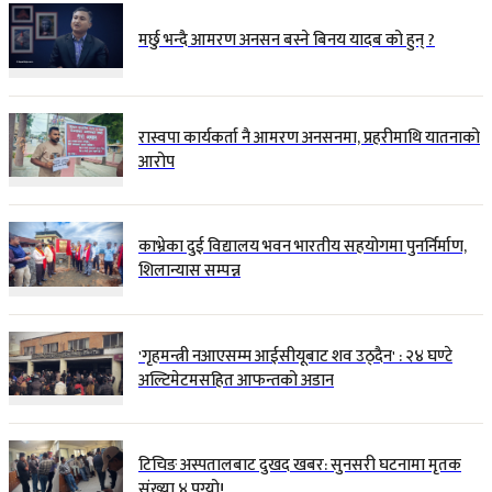
मर्छु भन्दै आमरण अनसन बस्ने बिनय यादब को हुन् ?
रास्वपा कार्यकर्ता नै आमरण अनसनमा, प्रहरीमाथि यातनाको
आरोप
काभ्रेका दुई विद्यालय भवन भारतीय सहयोगमा पुनर्निर्माण,
शिलान्यास सम्पन्न
'गृहमन्त्री नआएसम्म आईसीयूबाट शव उठ्दैन' : २४ घण्टे
अल्टिमेटमसहित आफन्तको अडान
टिचिङ अस्पतालबाट दुखद खबर: सुनसरी घटनामा मृतक
संख्या ४ पुग्यो!