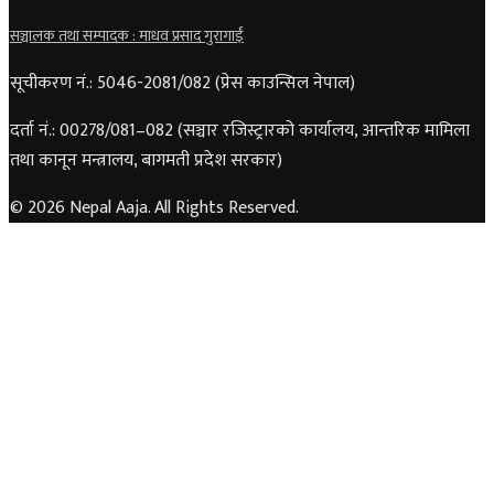
सञ्चालक तथा सम्पादक : माधव प्रसाद गुरागाईं
सूचीकरण नं.: 5046-2081/082 (प्रेस काउन्सिल नेपाल)
दर्ता नं.: 00278/081–082 (सञ्चार रजिस्ट्रारको कार्यालय, आन्तरिक मामिला
तथा कानून मन्त्रालय, बागमती प्रदेश सरकार)
© 2026 Nepal Aaja. All Rights Reserved.